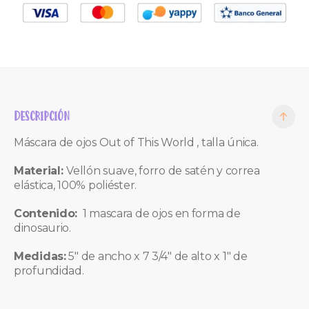
DESCRIPCIÓN
Máscara de ojos Out of This World , talla única.
Material:
V
ellón suave, f
orro de satén y correa
elástica,
100% poliéster.
Contenido:
1 mascara de ojos en forma de
dinosaurio.
Medidas:
5" de ancho x 7 3/4" de alto x 1" de
profundidad.