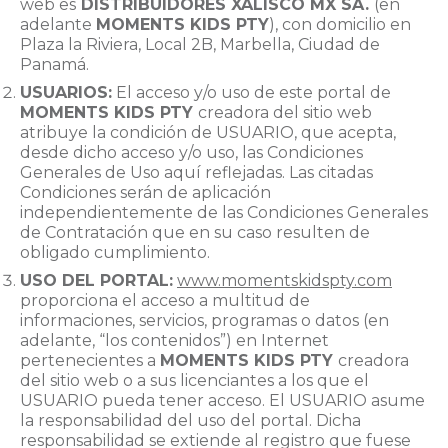
web es
DISTRIBUIDORES XALISCO MX SA.
(en
adelante
MOMENTS KIDS PTY
), con domicilio en
Plaza la Riviera, Local 2B, Marbella, Ciudad de
Panamá.
USUARIOS:
El acceso y/o uso de este portal de
MOMENTS KIDS PTY
creadora del sitio web
atribuye la condición de USUARIO, que acepta,
desde dicho acceso y/o uso, las Condiciones
Generales de Uso aquí reflejadas. Las citadas
Condiciones serán de aplicación
independientemente de las Condiciones Generales
de Contratación que en su caso resulten de
obligado cumplimiento.
USO DEL PORTAL:
www.momentskidspty.com
proporciona el acceso a multitud de
informaciones, servicios, programas o datos (en
adelante, “los contenidos”) en Internet
pertenecientes a
MOMENTS KIDS PTY
creadora
del sitio web o a sus licenciantes a los que el
USUARIO pueda tener acceso. El USUARIO asume
la responsabilidad del uso del portal. Dicha
responsabilidad se extiende al registro que fuese