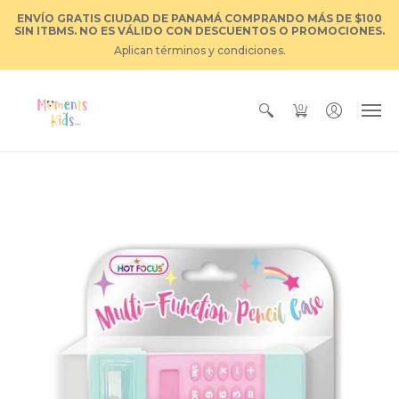
ENVÍO GRATIS CIUDAD DE PANAMÁ COMPRANDO MÁS DE $100
SIN ITBMS. NO ES VÁLIDO CON DESCUENTOS O PROMOCIONES.
Aplican términos y condiciones.
0