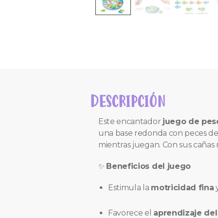
DESCRIPCIÓN
Este encantador
juego de pes
una base redonda con peces de c
mientras juegan. Con sus cañas 
✨
Beneficios del juego
Estimula la
motricidad fina
y
Favorece el
aprendizaje de