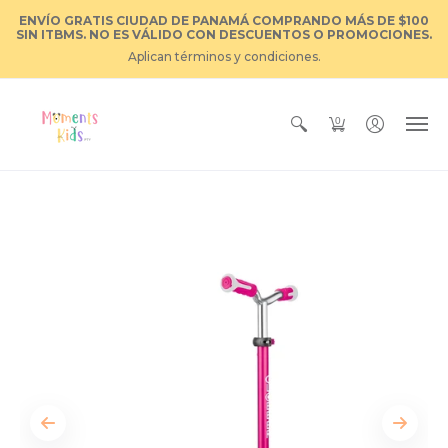
ENVÍO GRATIS CIUDAD DE PANAMÁ COMPRANDO MÁS DE $100
SIN ITBMS. NO ES VÁLIDO CON DESCUENTOS O PROMOCIONES.
Aplican términos y condiciones.
0