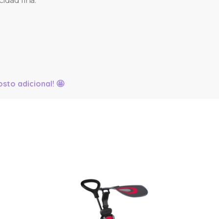
cidad fina.
sto adicional! 🤩