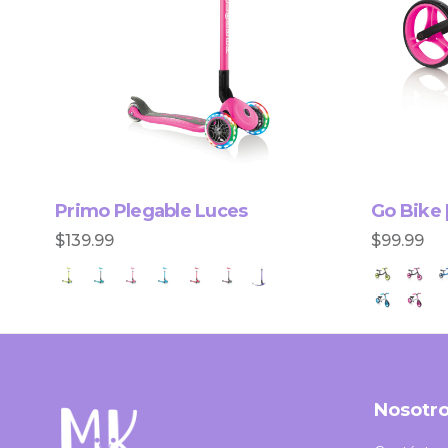
Primo Plegable Luces
Go Bike 
$139.99
$99.99
Nosotr