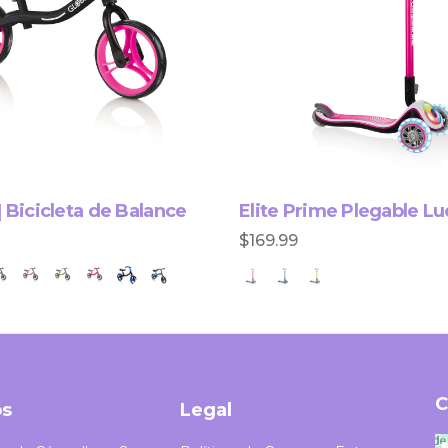
| Bicicleta de Balance
Elite Prime Plegable L
$169.99
C
os
Legal