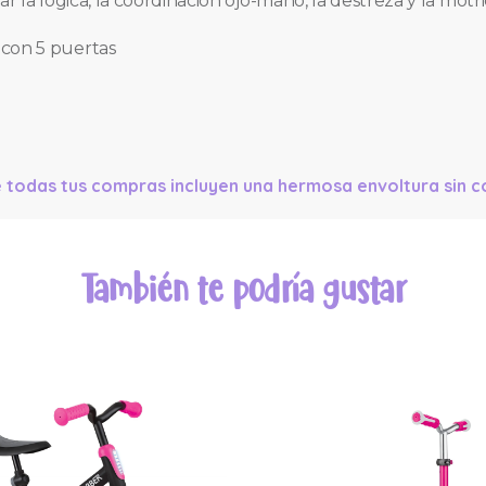
ar la lógica, la coordinación ojo-mano, la destreza y la motri
con 5 puertas
 todas tus compras incluyen una hermosa envoltura sin co
También te podría gustar